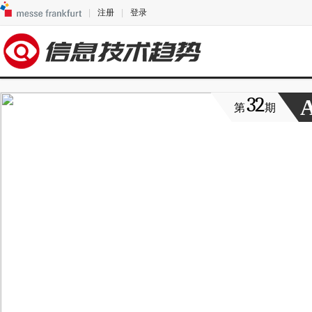
|
注册
|
登录
32
第
期