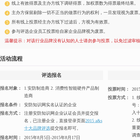
线上有效得票及主办方线下调研得票，加权票数为得票最终结果。
3
主办方保留剔除一切不正当的做票行为的权利，一旦发现视为废票
4
所有线上投票经主办方线下过滤后，方视为有效票。
5
参与评选企业员工投票给自家企业品牌视为废票。
6
温馨提示：对该行业品牌没有认知的人士请勿参与投票，以免过滤审
活动流程
评选报名
报名对象：
1.安防制造商 2. 消费性智能硬件产品制
投票时间：
20
造商
投票方式：
1.
报名条件：
安防知识网实名认证的企业
号
入
报名方式：
注册安防知识网企业认证会员并提交报
2.
名，已注册企业，直接登录页面
2015 a&s
重
十大品牌评选
提交报名即可。
调
报名时间：
2015年8月5日-2015年8月17日