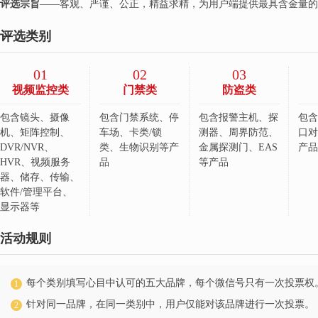
评选宗旨
——客观、严谨、公正，精益求精，为用户端提供最具含金量的
评选类别
01
02
03
视频监控类
门禁类
防盗类
包含镜头、摄像
包含门禁系统、停
包含报警主机、探
包含
机、矩阵控制、
车场、卡类/锁
测器、周界防范、
口对
DVR/NVR、
类、生物识别等产
金属探测门、EAS
产品
HVR、视频服务
品
等产品
器、储存、传输、
软件/管理平台、
显示器等
活动规则
每个类别填写心目中认可的五大品牌，每个微信号只有一次投票权
1
针对同一品牌，在同一类别中，用户仅能对该品牌进行一次投票。
2