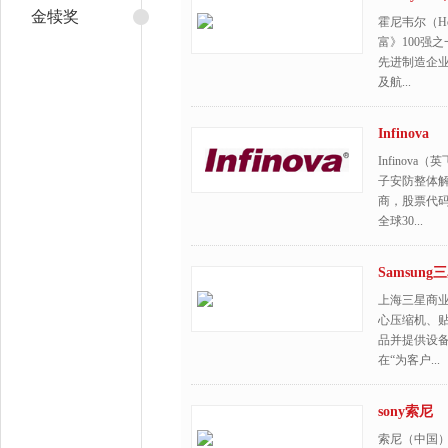
金犊奖
霍尼韦尔（Ho
富》100强
先进制造企
及航...
Infinova
Infinov
子安防整体
商，股票代码为
全球30...
Samsung
上海三星商
心压缩机、贴
品并提供设
在“为客户...
sony索尼
索尼（中国