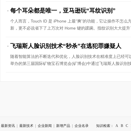
每个耳朵都是唯一，亚马逊玩“耳纹识别”
个人而言，Touch ID 是 iPhone 上最“爽”的功能，它让操作不怎么方
新，更不必说省下了上万次对 Home 键的蹂躏。指纹识别大大提
逊正在琢磨用耳朵识...
飞瑞斯人脸识别技术“秒杀”在逃犯罪嫌疑人
随着智能算法的不断迭代和优化，人脸识别技术在精准度上已经可以
举办的第三届国际矿物宝石博览会(矿博会)中通过飞瑞斯人脸识别
员、盗窃在逃犯”，证明了...
最新资讯
|
最新技术
|
企业新闻
|
新增产品
|
企业名录
知识检索：
A
B
C